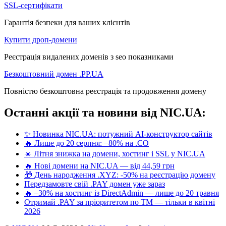
SSL-сертифікати
Гарантія безпеки для ваших клієнтів
Купити дроп-домени
Реєстрація видалених доменів з seo показниками
Безкоштовний домен .PP.UA
Повністю безкоштовна реєстрація та продовження домену
Останні акції та новини від NIC.UA:
✨ Новинка NIC.UA: потужний AI-конструктор сайтів
🔥 Лише до 20 серпня: −80% на .CO
☀️ Літня знижка на домени, хостинг і SSL у NIC.UA
🔥 Нові домени на NIC.UA — від 44,59 грн
🎁 День народження .XYZ: -50% на реєстрацію домену
Передзамовте свій .PAY домен уже зараз
🔥 –30% на хостинг із DirectAdmin — лише до 20 травня
Отримай .PAY за пріоритетом по ТМ — тільки в квітні
2026